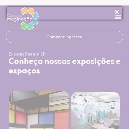
Visitas G
Festa de 
Eventos 
Comprar ingresso
Exposições em SP
Conheça nossas exposições e
espaços